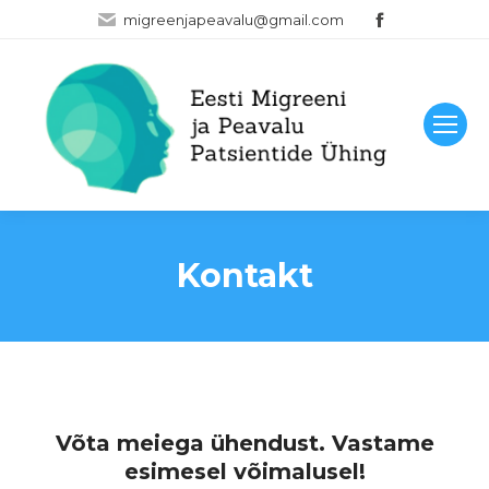
Facebook
migreenjapeavalu@gmail.com
page
opens
in
new
window
Kontakt
Võta meiega ühendust. Vastame
esimesel võimalusel!