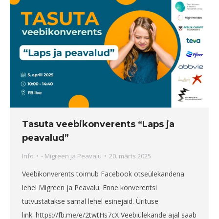
Tasuta veebikonverents “Laps ja
peavalud”
Info
-
Migreen ja Peavalu
20. märts 2025
Veebikonverents toimub Facebook otseülekandena
lehel Migreen ja Peavalu. Enne konverentsi
tutvustatakse samal lehel esinejaid. Ürituse
link: https://fb.me/e/2twtHs7cX Veebiülekande ajal saab