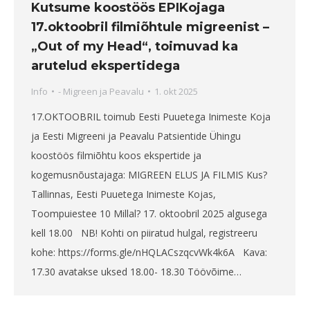
Kutsume koostöös EPIKojaga
17.oktoobril filmiõhtule migreenist –
„Out of my Head“, toimuvad ka
arutelud ekspertidega
Info
-
Migreen ja Peavalu
1. okt 2025
17.OKTOOBRIL toimub Eesti Puuetega Inimeste Koja
ja Eesti Migreeni ja Peavalu Patsientide Ühingu
koostöös filmiõhtu koos ekspertide ja
kogemusnõustajaga: MIGREEN ELUS JA FILMIS Kus?
Tallinnas, Eesti Puuetega Inimeste Kojas,
Toompuiestee 10 Millal? 17. oktoobril 2025 algusega
kell 18.00 NB! Kohti on piiratud hulgal, registreeru
kohe: https://forms.gle/nHQLACszqcvWk4k6A Kava:
17.30 avatakse uksed 18.00- 18.30 Töövõime…