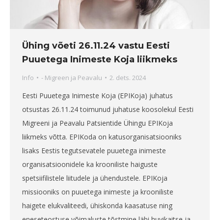
Ühing võeti 26.11.24 vastu Eesti
Puuetega Inimeste Koja liikmeks
Info
-
Migreen ja Peavalu
2. dets. 2024
Eesti Puuetega Inimeste Koja (EPIKoja) juhatus
otsustas 26.11.24 toimunud juhatuse koosolekul Eesti
Migreeni ja Peavalu Patsientide Ühingu EPIKoja
liikmeks võtta. EPIKoda on katusorganisatsiooniks
lisaks Eestis tegutsevatele puuetega inimeste
organisatsioonidele ka krooniliste haiguste
spetsiifilistele liitudele ja ühendustele. EPIKoja
missiooniks on puuetega inimeste ja krooniliste
haigete elukvaliteedi, ühiskonda kaasatuse ning
eneseteostuse võimaluste tõstmine läbi huvikaitse ja