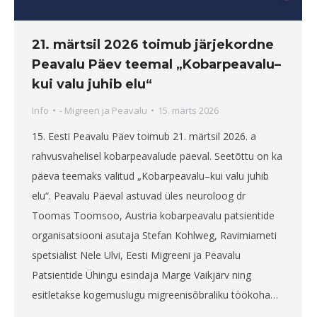
21. märtsil 2026 toimub järjekordne
Peavalu Päev teemal „Kobarpeavalu–
kui valu juhib elu“
Info
-
Migreen ja Peavalu
15. märts 2026
15. Eesti Peavalu Päev toimub 21. märtsil 2026. a
rahvusvahelisel kobarpeavalude päeval. Seetõttu on ka
päeva teemaks valitud „Kobarpeavalu–kui valu juhib
elu“. Peavalu Päeval astuvad üles neuroloog dr
Toomas Toomsoo, Austria kobarpeavalu patsientide
organisatsiooni asutaja Stefan Kohlweg, Ravimiameti
spetsialist Nele Ulvi, Eesti Migreeni ja Peavalu
Patsientide Ühingu esindaja Marge Vaikjärv ning
esitletakse kogemuslugu migreenisõbraliku töökoha…