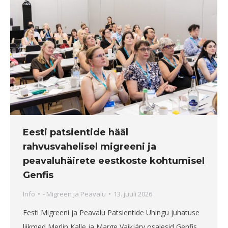
Eesti patsientide hääl
rahvusvahelisel migreeni ja
peavaluhäirete eestkoste kohtumisel
Genfis
Info
-
Migreen ja Peavalu
13. juuli 2026
Eesti Migreeni ja Peavalu Patsientide Ühingu juhatuse
liikmed Merlin Kalle ja Marge Vaikjärv osalesid Genfis