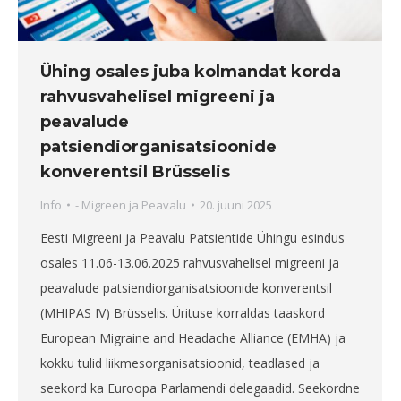
Ühing osales juba kolmandat korda
rahvusvahelisel migreeni ja
peavalude
patsiendiorganisatsioonide
konverentsil Brüsselis
Info
-
Migreen ja Peavalu
20. juuni 2025
Eesti Migreeni ja Peavalu Patsientide Ühingu esindus
osales 11.06-13.06.2025 rahvusvahelisel migreeni ja
peavalude patsiendiorganisatsioonide konverentsil
(MHIPAS IV) Brüsselis. Ürituse korraldas taaskord
European Migraine and Headache Alliance (EMHA) ja
kokku tulid liikmesorganisatsioonid, teadlased ja
seekord ka Euroopa Parlamendi delegaadid. Seekordne