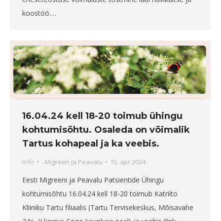
koostöö.…
16.04.24 kell 18-20 toimub ühingu
kohtumisõhtu. Osaleda on võimalik
Tartus kohapeal ja ka veebis.
Info
-
Migreen ja Peavalu
15. apr 2024
Eesti Migreeni ja Peavalu Patsientide Ühingu
kohtumisõhtu 16.04.24 kell 18-20 toimub Katriito
Kliiniku Tartu filiaalis (Tartu Tervisekeskus, Mõisavahe