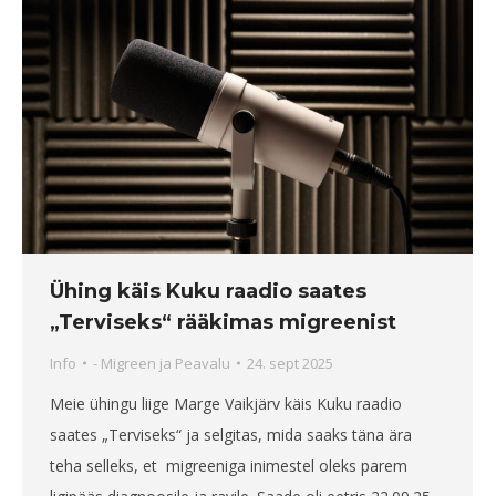
Ühing käis Kuku raadio saates
„Terviseks“ rääkimas migreenist
Info
-
Migreen ja Peavalu
24. sept 2025
Meie ühingu liige Marge Vaikjärv käis Kuku raadio
saates „Terviseks“ ja selgitas, mida saaks täna ära
teha selleks, et migreeniga inimestel oleks parem