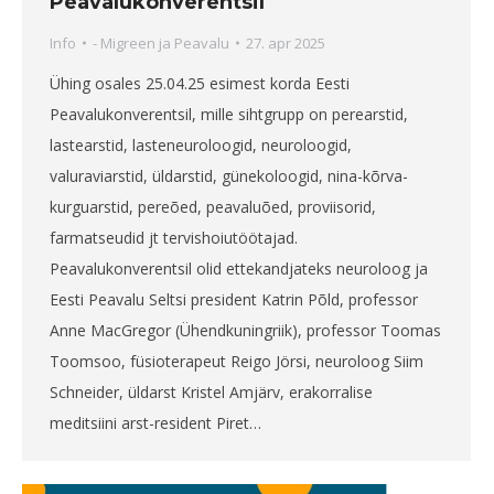
Peavalukonverentsil
Info
-
Migreen ja Peavalu
27. apr 2025
Ühing osales 25.04.25 esimest korda Eesti
Peavalukonverentsil, mille sihtgrupp on perearstid,
lastearstid, lasteneuroloogid, neuroloogid,
valuraviarstid, üldarstid, günekoloogid, nina-kõrva-
kurguarstid, pereõed, peavaluõed, proviisorid,
farmatseudid jt tervishoiutöötajad.
Peavalukonverentsil olid ettekandjateks neuroloog ja
Eesti Peavalu Seltsi president Katrin Põld, professor
Anne MacGregor (Ühendkuningriik), professor Toomas
Toomsoo, füsioterapeut Reigo Jörsi, neuroloog Siim
Schneider, üldarst Kristel Amjärv, erakorralise
meditsiini arst-resident Piret…