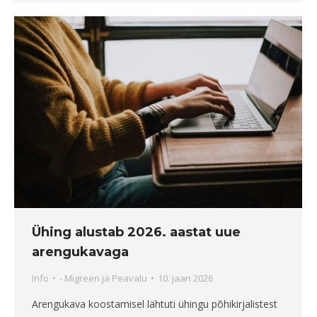
Ühing alustab 2026. aastat uue
arengukavaga
Info
-
Migreen ja Peavalu
10. jaan 2026
Arengukava koostamisel lähtuti ühingu põhikirjalistest