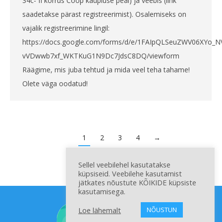
34c- II korrus Coop kaupluse peal) ja veebis (link
saadetakse pärast registreerimist). Osalemiseks on
vajalik registreerimine lingil:
https://docs.google.com/forms/d/e/1FAIpQLSeuZWV06XYo_N
vVDwwb7xf_WKTKuG1N9Dc7JdsC8DQ/viewform
Räägime, mis juba tehtud ja mida veel teha tahame!
Olete väga oodatud!
1
2
3
4
→
Sellel veebilehel kasutatakse
küpsiseid. Veebilehe kasutamist
jätkates nõustute KÕIKIDE küpsiste
kasutamisega.
Loe lähemalt
NÕUSTUN