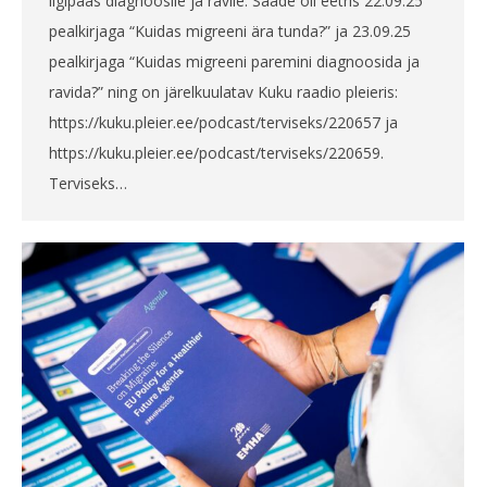
ligipääs diagnoosile ja ravile. Saade oli eetris 22.09.25
pealkirjaga “Kuidas migreeni ära tunda?” ja 23.09.25
pealkirjaga “Kuidas migreeni paremini diagnoosida ja
ravida?” ning on järelkuulatav Kuku raadio pleieris:
https://kuku.pleier.ee/podcast/terviseks/220657 ja
https://kuku.pleier.ee/podcast/terviseks/220659.
Terviseks…