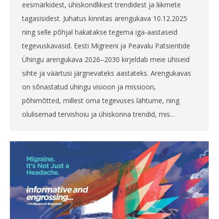
eesmärkidest, ühiskondlikest trendidest ja liikmete
tagasisidest. Juhatus kinnitas arengukava 10.12.2025
ning selle põhjal hakatakse tegema iga-aastaseid
tegevuskavasid. Eesti Migreeni ja Peavalu Patsientide
Ühingu arengukava 2026–2030 kirjeldab meie ühiseid
sihte ja väärtusi järgnevateks aastateks. Arengukavas
on sõnastatud ühingu visioon ja missioon,
põhimõtted, millest oma tegevuses lähtume, ning
olulisemad tervishoiu ja ühiskonna trendid, mis…